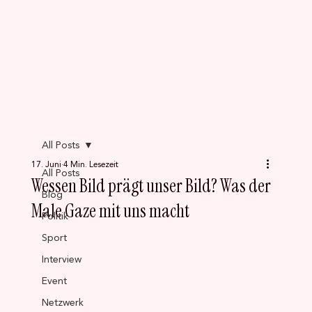
All Posts
17. Juni
4 Min. Lesezeit
All Posts
Wessen Bild prägt unser Bild? Was der
Blog
Male Gaze mit uns macht
Politik
Sport
Interview
Event
Netzwerk