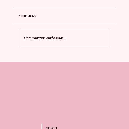
Kommentare
Kommentar verfassen...
Was 15.000 Befragte über Frauen im Ehrenamt
verraten
ABOUT