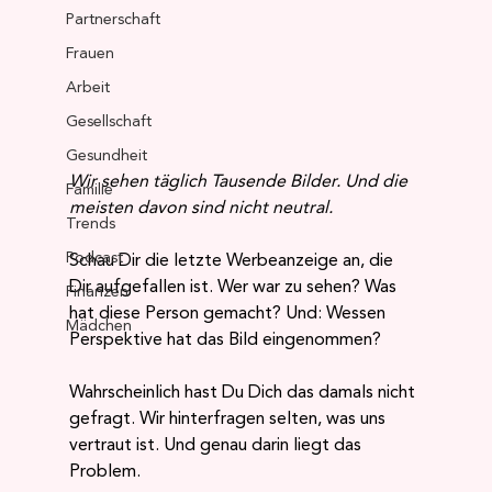
Partnerschaft
Frauen
Arbeit
Gesellschaft
Gesundheit
Wir sehen täglich Tausende Bilder. Und die 
Familie
meisten davon sind nicht neutral. 
Trends
Podcast
Schau Dir die letzte Werbeanzeige an, die 
Dir aufgefallen ist. Wer war zu sehen? Was 
Finanzen
hat diese Person gemacht? Und: Wessen 
Mädchen
Perspektive hat das Bild eingenommen?
Wahrscheinlich hast Du Dich das damals nicht 
gefragt. Wir hinterfragen selten, was uns 
vertraut ist. Und genau darin liegt das 
Problem.