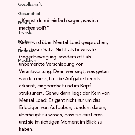
Gesellschaft
Gesundheit
„Kannst du mir einfach sagen, was ich 
Familie
machen soll?"
Trends
Podcast
Kaum wird über Mental Load gesprochen, 
fällt dieser Satz. Nicht als bewusste 
Finanzen
Gegenbewegung, sondern oft als 
Mädchen
unbemerkte Verschiebung von 
Verantwortung. Denn wer sagt, was getan 
werden muss, hat die Aufgabe bereits 
erkannt, eingeordnet und im Kopf 
strukturiert. Genau darin liegt der Kern von 
Mental Load: Es geht nicht nur um das 
Erledigen von Aufgaben, sondern darum, 
überhaupt zu wissen, dass sie existieren – 
und sie im richtigen Moment im Blick zu 
haben.