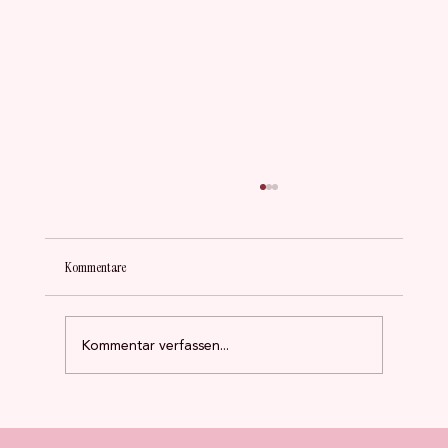
Kommentare
Kommentar verfassen...
Was 15.000 Befragte über Frauen im Ehrenamt
verraten