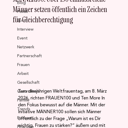
Blog
Männer setzen öffentlich ein Zeichen
Politik
für Gleichberechtigung
Sport
Interview
Event
Netzwerk
Partnerschaft
Frauen
Arbeit
Gesellschaft
Zum diesjährigen Weltfrauentag, am 8. März 
Gesundheit
2026, richten FRAUEN100 und Ten More In 
Familie
den Fokus bewusst auf die Männer. Mit der 
Trends
Initiative MÄNNER100 sollen sich Männer 
Podcast
öffentlich zu der Frage „Warum ist es Dir 
wichtig, Frauen zu stärken?“ äußern und mit 
Finanzen