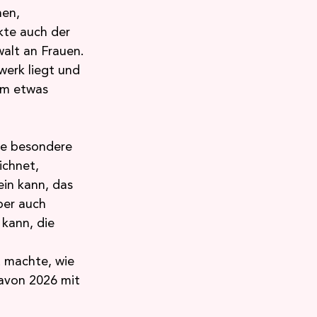
en, 
kte auch der 
alt an Frauen. 
erk liegt und 
am etwas 
ie besondere 
chnet, 
ein kann, das 
ber auch 
kann, die 
t machte, wie 
avon 2026 mit 