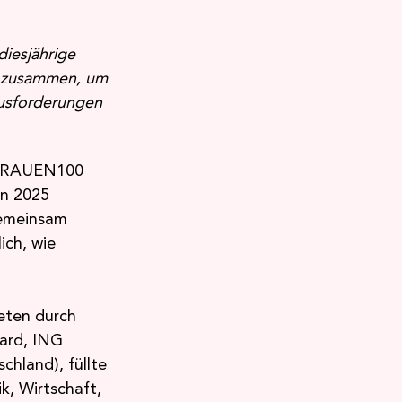
diesjährige 
n zusammen, um 
ausforderungen 
m FRAUEN100 
in 2025 
emeinsam 
ch, wie 
reten durch 
ard, ING 
hland), füllte 
k, Wirtschaft, 