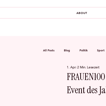
ABOUT
All Posts
Blog
Politik
Sport
1. Apr.
2 Min. Lesezeit
Gesundheit
Familie
Trends
FRAUEN100 x
Event des J