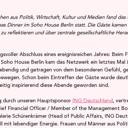
en aus Politik, Wirtschaft, Kultur und Medien fand das 
s Dinner im Soho House Berlin statt. Die Gäste kame
u reflektieren und über zentrale gesellschaftliche Her
gsvoller Abschluss eines ereignisreichen Jahres: Bei
 Soho House Berlin kam das Netzwerk ein letztes Mal 
ebendig und getragen von dem besonderen Gefühl, g
ewegen. Schon beim Eintreffen der Gäste wurde deutli
eitig inspirierend diese Abende geworden sind. 
 durch unseren Hauptsponsor 
ING Deutschland
, vert
ief Financial Officer / Member of the Management Bo
erie Schürenkrämer (Head of Public Affairs, ING Deutsc
l mit lebendiger Energie. Frauen und Männer aus Politi