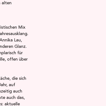
 alten 
istischen Mix 
ahresausklang. 
Annika Lau, 
nderen Glanz. 
larisch für 
le, offen über 
che, die sich 
ahr, auf 
zeitig auch 
te auch das, 
: aktuelle 