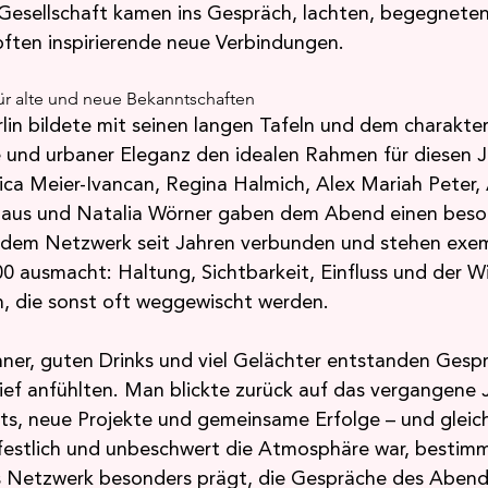
Gesellschaft kamen ins Gespräch, lachten, begegneten
ften inspirierende neue Verbindungen.
für alte und neue Bekanntschaften
in bildete mit seinen langen Tafeln und dem charakter
und urbaner Eleganz den idealen Rahmen für diesen J
ica Meier-Ivancan, Regina Halmich, Alex Mariah Peter, 
 Paus und Natalia Wörner gaben dem Abend einen beso
d dem Netzwerk seit Jahren verbunden und stehen exemp
ausmacht: Haltung, Sichtbarkeit, Einfluss und der Wil
, die sonst oft weggewischt werden.
ner, guten Drinks und viel Gelächter entstanden Gesprä
ief anfühlten. Man blickte zurück auf das vergangene J
hts, neue Projekte und gemeinsame Erfolge – und gleich
festlich und unbeschwert die Atmosphäre war, bestimm
Netzwerk besonders prägt, die Gespräche des Abends