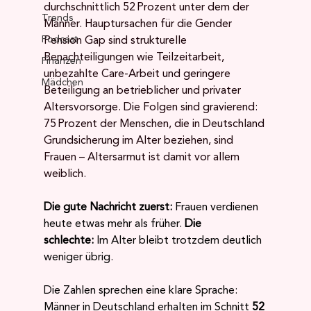
durchschnittlich 52 Prozent unter dem der 
Trends
Männer. Hauptursachen für die Gender 
Podcast
Pension Gap sind strukturelle 
Benachteiligungen wie Teilzeitarbeit, 
Finanzen
unbezahlte Care-Arbeit und geringere 
Mädchen
Beteiligung an betrieblicher und privater 
Altersvorsorge. Die Folgen sind gravierend: 
75 Prozent der Menschen, die in Deutschland 
Grundsicherung im Alter beziehen, sind 
Frauen – Altersarmut ist damit vor allem 
weiblich. 
Die gute Nachricht zuerst:
 Frauen verdienen 
heute etwas mehr als früher. 
Die 
schlechte:
 Im Alter bleibt trotzdem deutlich 
weniger übrig.
Die Zahlen sprechen eine klare Sprache: 
Männer in Deutschland erhalten im Schnitt 
52 