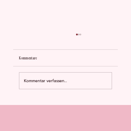
Kommentare
Kommentar verfassen...
Das einzige Frauengesundheitszentrum
Ostdeutschlands kämpft ums Überleben