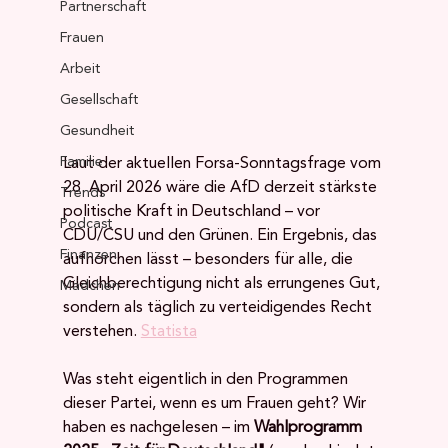
Partnerschaft
Frauen
Arbeit
Gesellschaft
Gesundheit
Familie
Laut der aktuellen Forsa-Sonntagsfrage vom 
28. April 2026 wäre die AfD derzeit stärkste 
Trends
politische Kraft in Deutschland – vor 
Podcast
CDU/CSU und den Grünen. Ein Ergebnis, das 
Finanzen
aufhorchen lässt – besonders für alle, die 
Gleichberechtigung nicht als errungenes Gut, 
Mädchen
sondern als täglich zu verteidigendes Recht 
verstehen. 
Statista
Was steht eigentlich in den Programmen 
dieser Partei, wenn es um Frauen geht? Wir 
haben es nachgelesen – im 
Wahlprogramm 