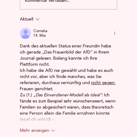
Kommentar verfassen...
Aktuell
Das einzige Frauengesundheitszentrum
Ostdeutschlands kämpft ums Überleben
Cornelia
14. Mai
Dank des aktuellen Status einer Freundin habe 
ich gerade „Das Frauenbild der AfD“ in Ihrem 
Journal gelesen. Bislang kannte ich Ihre 
Plattform nicht.
Ich habe die AfD nie gewählt und habe es auch 
nicht vor, aber ich finde manches, was Sie 
referieren, durchaus vernünftig und 
nicht gegen 
Frauen gerichtet.
Zu (1.) 
„Das Einverdiener-Modell als Ideal“
: Ich 
fände es zum Beispiel sehr wünschenswert, wenn 
Familien so abgesichert wären, dass theoretisch 
eine Person allein die Familie ernähren könnte 
(egal ob w/m/d) –…
Mehr anzeigen