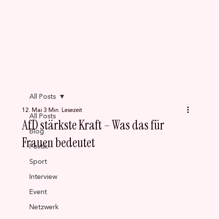
All Posts
12. Mai
3 Min. Lesezeit
All Posts
AfD stärkste Kraft – Was das für
Blog
Frauen bedeutet
Politik
Sport
Interview
Event
Netzwerk