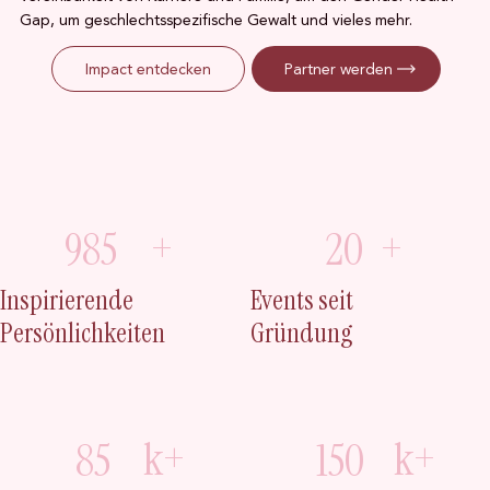
Gap, um geschlechtsspezifische Gewalt und vieles mehr.
Impact entdecken
Partner werden
985
+
20
+
Inspirierende
Events seit
Persönlichkeiten
Gründung
k+
k+
85
150