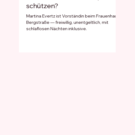
schützen?
Füh
Martina Evertz ist Vorständin beim Frauenhaus
Wo Qu
Bergstraße — freiwillig, unentgeltlich, mit
stagni
schlaflosen Nächten inklusive.
rücklä