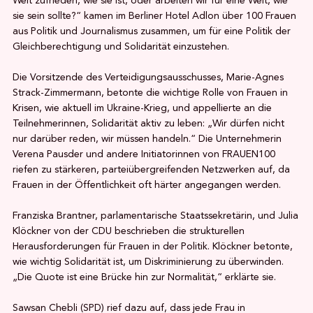
Welt zufrieden, wie sie ist, oder arbeiten wir für eine Welt, wie
sie sein sollte?“ kamen im Berliner Hotel Adlon über 100 Frauen
aus Politik und Journalismus zusammen, um für eine Politik der
Gleichberechtigung und Solidarität einzustehen.
Die Vorsitzende des Verteidigungsausschusses, Marie-Agnes
Strack-Zimmermann, betonte die wichtige Rolle von Frauen in
Krisen, wie aktuell im Ukraine-Krieg, und appellierte an die
Teilnehmerinnen, Solidarität aktiv zu leben: „Wir dürfen nicht
nur darüber reden, wir müssen handeln.“ Die Unternehmerin
Verena Pausder und andere Initiatorinnen von FRAUEN100
riefen zu stärkeren, parteiübergreifenden Netzwerken auf, da
Frauen in der Öffentlichkeit oft härter angegangen werden.
Franziska Brantner, parlamentarische Staatssekretärin, und Julia
Klöckner von der CDU beschrieben die strukturellen
Herausforderungen für Frauen in der Politik. Klöckner betonte,
wie wichtig Solidarität ist, um Diskriminierung zu überwinden.
„Die Quote ist eine Brücke hin zur Normalität,“ erklärte sie.
Sawsan Chebli (SPD) rief dazu auf, dass jede Frau in