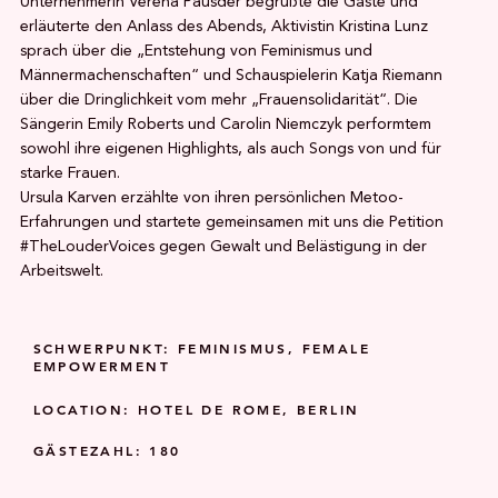
Unternehmerin Verena Pausder begrüßte die Gäste und
erläuterte den Anlass des Abends, Aktivistin Kristina Lunz
sprach über die „Entstehung von Feminismus und
Männermachenschaften“ und Schauspielerin Katja Riemann
über die Dringlichkeit vom mehr „Frauensolidarität“. Die
Sängerin Emily Roberts und Carolin Niemczyk performtem
sowohl ihre eigenen Highlights, als auch Songs von und für
starke Frauen.
Ursula Karven erzählte von ihren persönlichen Metoo-
Erfahrungen und startete gemeinsamen mit uns die Petition
#TheLouderVoices gegen Gewalt und Belästigung in der
Arbeitswelt.
SCHWERPUNKT: FEMINISMUS, FEMALE
EMPOWERMENT
LOCATION: HOTEL DE ROME, BERLIN
GÄSTEZAHL: 180